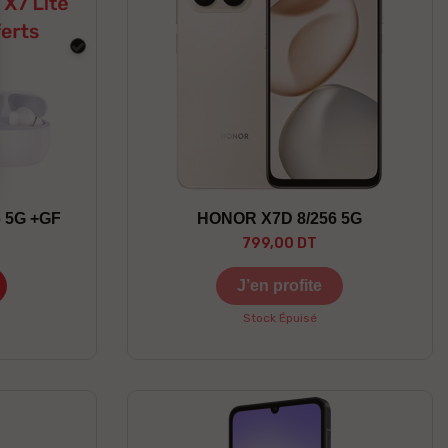
Noir
6 5G +GF
HONOR X7D 8/256 5G
799,00 DT
J’en profite
Stock Épuisé