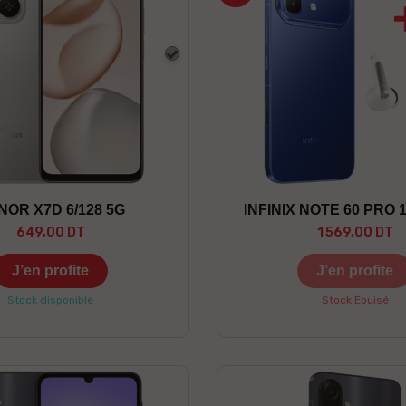
Argent
NOR X7D 6/128 5G
INFINIX NOTE 60 PRO 1
649,00 DT
1 569,00 DT
J’en profite
J’en profite
Stock disponible
Stock Épuisé