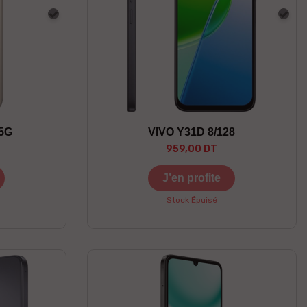
Gris
Gris
 5G
VIVO Y31D 8/128
959,00 DT
J’en profite
Stock Épuisé