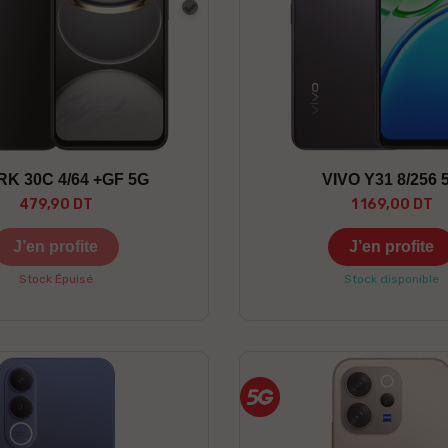
Gris
K 30C 4/64 +GF 5G
VIVO Y31 8/256 
479,90 DT
1 169,00 DT
J’en profite
J’en profite
Stock Épuisé
Stock disponible