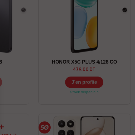
Gris
Noir
8
HONOR X5C PLUS 4/128 GO
479,00 DT
J’en profite
Stock disponible