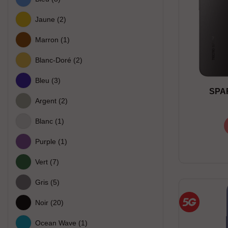
Jaune
(2)
Marron
(1)
Blanc-Doré
(2)
Bleu
(3)
SPAR
Argent
(2)
Blanc
(1)
Purple
(1)
Vert
(7)
Gris
(5)
Noir
(20)
Ocean Wave
(1)