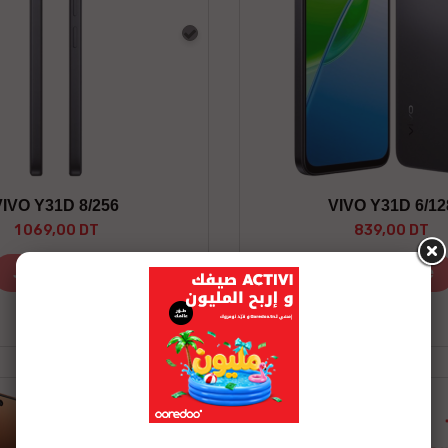
Gris
VIVO Y31D 8/256
VIVO Y31D 6/12
1 069,00 DT
839,00 DT
J’en profite
J’en profite
Stock Épuisé
Stock Épuisé