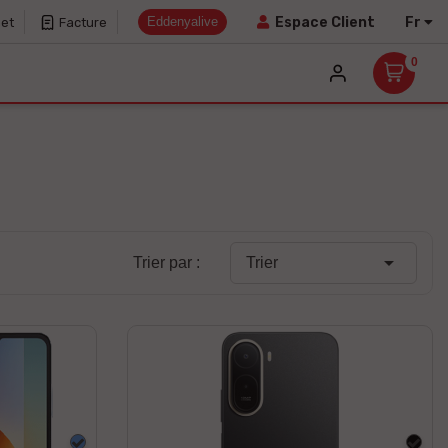
Eddenyalive
Fr
Espace Client
net
Facture
0

Trier par :
Trier
Bleu
Noir