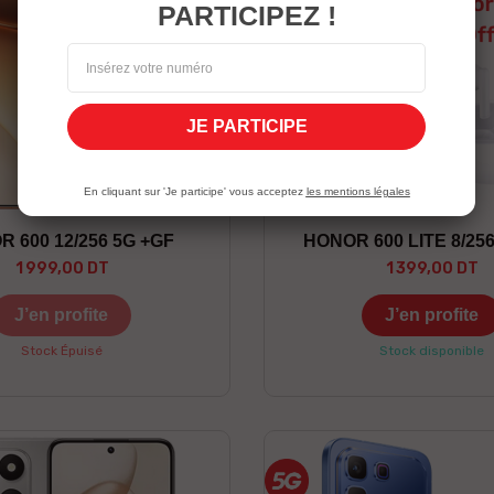
PARTICIPEZ !
JE PARTICIPE
En cliquant sur 'Je participe' vous acceptez
les mentions légales
 600 12/256 5G +GF
HONOR 600 LITE 8/25
1 999,00 DT
1 399,00 DT
J’en profite
J’en profite
Stock Épuisé
Stock disponible