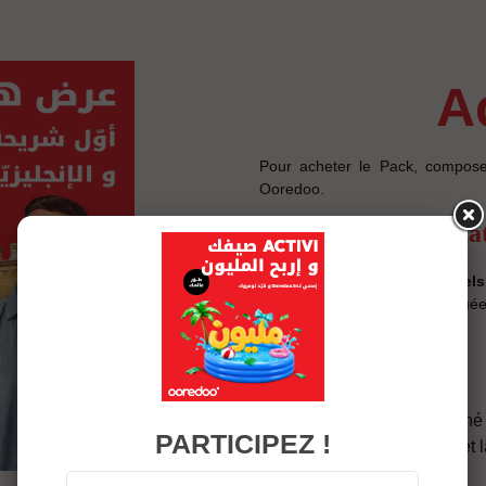
Pour acheter le Pack, compos
Ooredoo.
Remise vers interna
25% de remise pour les appels 
Une tarification unique appliqué
les opérateurs.
USSD en Arabe
On est le seul sur le march
PARTICIPEZ !
des forfaits internationaux et