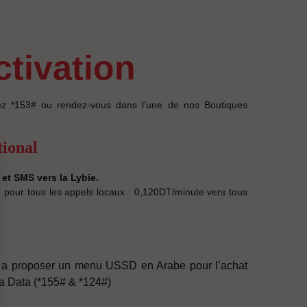
activation
ez *153# ou rendez-vous dans l’une de nos Boutiques
tional
et SMS vers la Lybie.
e pour tous les appels locaux : 0,120DT/minute vers tous
é a proposer un menu USSD en Arabe pour l’achat
 la Data (*155# & *124#)