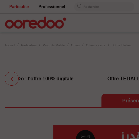
Particulier
Professionnel
Recherche
Accueil
Particuliers
Produits Mobile
Offres
Offres à carte
Offre Hadrez
Do : l'offre 100% digitale
Offre TEDAL
Présen