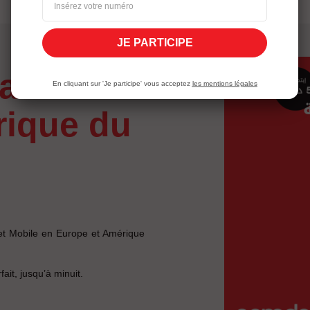
JE PARTICIPE
En cliquant sur 'Je participe' vous acceptez
les mentions légales
rique du
 et Mobile en Europe et Amérique
fait, jusqu’à minuit.