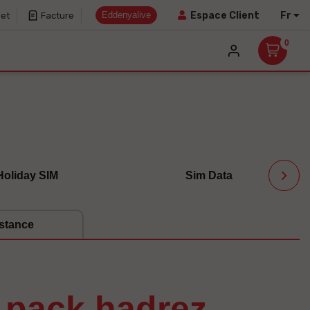
Eddenyalive
Fr
Espace Client
net
Facture
0
Holiday SIM
Sim Data
stance
t pack hadrez