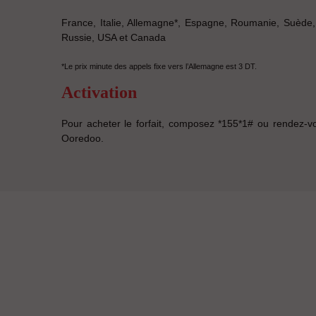
France, Italie, Allemagne*, Espagne, Roumanie, Suède
Russie, USA et Canada
*Le prix minute des appels fixe vers l’Allemagne est 3 DT.
Activation
Pour acheter le forfait, composez *155*1# ou rendez-v
Ooredoo.