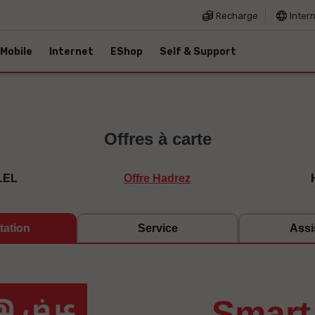
Recharge
Inter
Mobile
Internet
EShop
Self & Support
Offres à carte
LEL
Offre Hadrez
tation
Service
Assi
smar