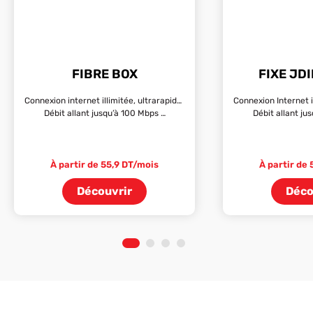
FIBRE BOX
FIXE JD
Connexion internet illimitée, ultrarapide et fiable
Débit allant jusqu’à 100 Mbps …
Débit allant ju
À partir de 55,9 DT/mois
À partir de
Découvrir
Déco
1
2
3
4