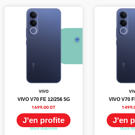
VIVO
VI
VIVO V70 FE 12/256 5G
VIVO V70 F
1 699,00 DT
1 499,
J’en profite
J’en p
Stock disponible
Stock di