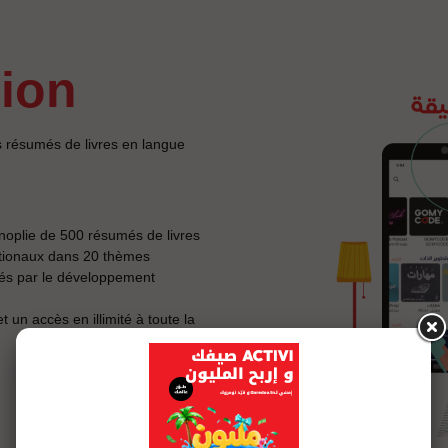
tion
s résumés de livres en langue
anoplie de 500 résumés de livres
ationaux dans 20 thèmes
sés par le développement
un accès en illimité à toute la