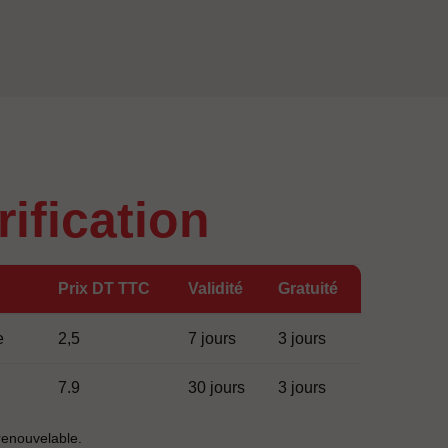
arification
Prix DT TTC
Validité
Gratuité
e
2,5
7 jours
3 jours
7.9
30 jours
3 jours
enouvelable.