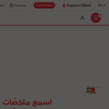
Eddenyalive
Fr
Espace Client
net
Facture
0