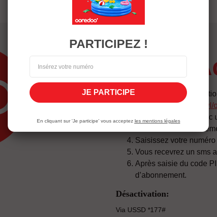
PARTICIPEZ !
JE PARTICIPE
Telechargez l’applicatio
:
https://l.reedz.co/AIwl
Authentifiez vous avec 
En cliquant sur 'Je participe' vous acceptez
les mentions légales
Choississez l’abonnem
Saisissez votre numér
Vous recevrez un sms a
Après saisie du code PI
d’abonnement.
Désactivation:
Via USSD *177#