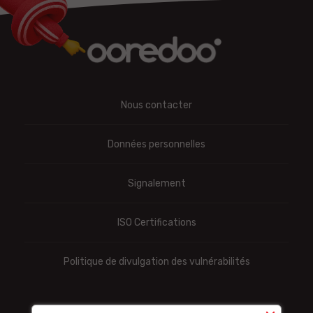
Nous contacter
Données personnelles
Signalement
ISO Certifications
Politique de divulgation des vulnérabilités