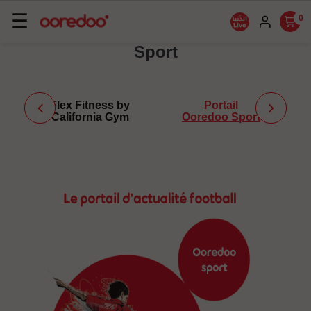
Basculer
☰
0
la
Sport
navigation
Flex Fitness by
Portail
California Gym
Ooredoo Sport