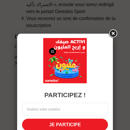
الاشتراك تأكيد », ensuite vous serez redirigé
vers le portail Ooredoo Sport
Vous recevrez un sms de confirmation de la
souscription
Désactivation:
Le service peut être désactivé via :
la commande *177#
STOP S au 85540
PARTICIPEZ !
JE PARTICIPE