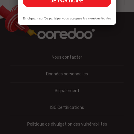
JE PARTICIPE
En cliquant sur 'Je participe' vous acceptez
les mentions légales
Nous contacter
Données personnelles
Signalement
ISO Certifications
Politique de divulgation des vulnérabilités