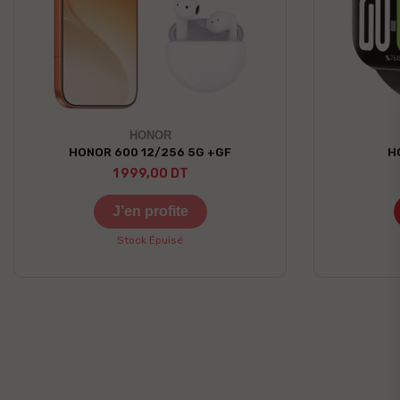
HONOR
HONOR 600 12/256 5G +GF
H
1 999,00 DT
J’en profite
Stock Épuisé