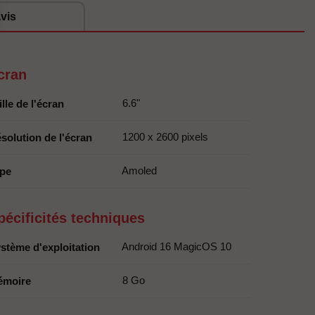
vis
cran
6.6"
ille de l'écran
1200 x 2600 pixels
solution de l'écran
Amoled
pe
pécificités techniques
Android 16 MagicOS 10
stème d'exploitation
8 Go
émoire