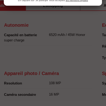
En cliquant sur 'Je participe' vous acceptez
les mentions légales
ils
Eshopping
A
Autonomie
E
6520 mAh / 45W Honor
Capacité en batterie
Ta
super charge
Ré
Ty
Appareil photo / Caméra
S
108 MP
Resolution
Sy
16 MP
Caméra secondaire
M