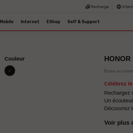
Recharge
Inter
Mobile
Internet
EShop
Self & Support
HONOR 6
Couleur
Noir
Écrire un comm
Célébrez l
Rechargez v
Un écouteu
Découvrez 
Voir plus 