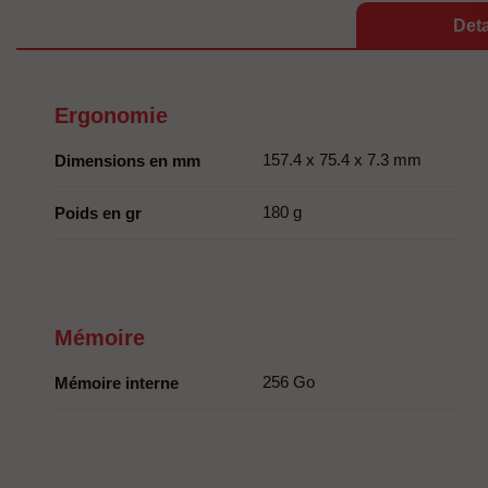
Deta
Ergonomie
157.4 x 75.4 x 7.3 mm
Dimensions en mm
180 g
Poids en gr
Mémoire
256 Go
Mémoire interne