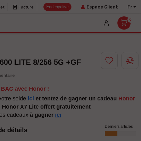
Eddenyalive
Fr
Espace Client
net
Facture
0
00 LITE 8/256 5G +GF
entaire
e BAC avec Honor !
otre solde
ici
et tentez de gagner un cadeau
Honor
r
Honor X7 Lite offert
gratuitement
les cadeaux
à gagner
ici
Derniers articles
de détails