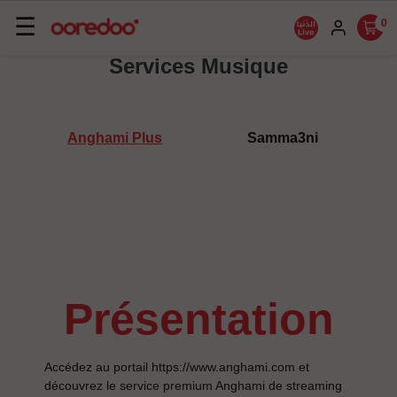
Basculer
☰
0
la
Services Musique
navigation
Anghami Plus
Samma3ni
présentation
Accédez au portail https://www.anghami.com et
découvrez le service premium Anghami de streaming