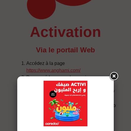
activation
Via le portail Web
Accédez à la page
https://www.anghami.com/
Pour accéder au mode premium,
sélectionnez « Get Anghami Plus »
En sélectionnant ensuite le mode « Pay by
phone » les forfaits apparaissent
Choisissez un forfait et entrez votre numéro
Ooredoo
Vous recevrez un sms avec un code PIN à
saisir