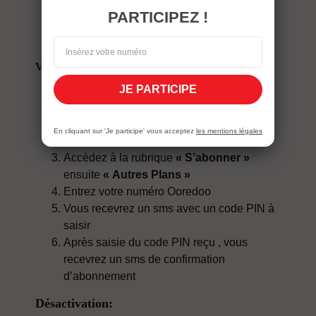
Après saisie du code PIN reçu , vous
PARTICIPEZ !
recevrez un sms de confirmation
d’abonnement
Via l’application:
JE PARTICIPE
Téléchargez l’application Anghami via
Google Play
Après lancement de l’application, créez
En cliquant sur 'Je participe' vous acceptez
les mentions légales
votre compte Anghami
Accèdez à la rubrique
« S’abonner »
ensuite
« Autres Plans »
Entrez votre numéro Ooredoo
Vous recevrez un sms avec un code PIN à
saisir
Après saisie du code PIN reçu , vous
recevrez un sms de confirmation
d’abonnement
Désactivation: