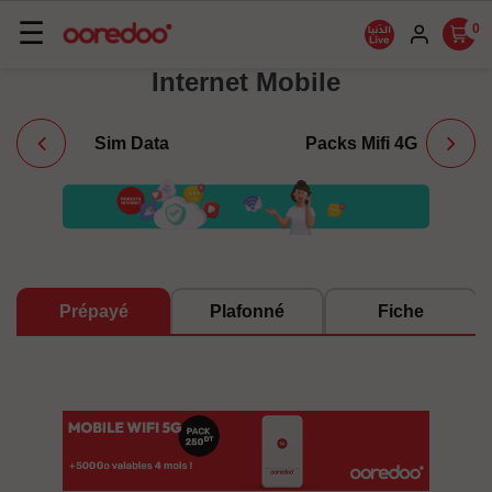
Basculer
☰
0
la
Internet Mobile
navigation
Sim Data
Packs Mifi 4G
Prépayé
Plafonné
Fiche