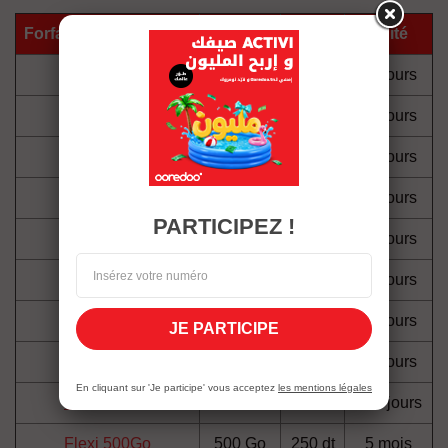
Forfaits Internet Flexi
Volume
Prix
Validité
Flexi 1,25Go
1.25 Go
5 dt
30 jours
Flexi 4Go
4 Go
10 dt
30 jours
Flexi 6Go
6 Go
15 dt
30 jours
Flexi 8Go
8 Go
20 dt
30 jours
PARTICIPEZ !
Flexi 25Go
25 Go
30 dt
30 jours
Flexi 30Go
30 Go
36 dt
30 jours
Flexi 55Go
55 Go
55 dt
55 jours
JE PARTICIPE
Flexi 100Go
100 Go
72 dt
90 jours
En cliquant sur 'Je participe' vous acceptez
les mentions légales
Flexi 200Go
200 Go
100 dt
120 jours
Flexi 500Go
500 Go
250 dt
5 mois