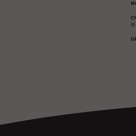
M
Ch
(6
G