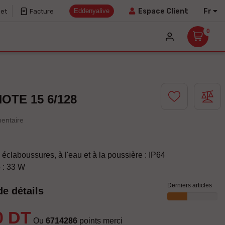
Eddenyalive
Fr
Espace Client
net
Facture
0
OTE 15 6/128
entaire
 éclaboussures, à l'eau et à la poussière : IP64
 : 33 W
Derniers articles
de détails
0 DT
Ou
6714286
points merci