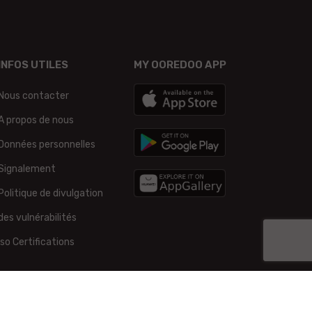
INFOS UTILES
MY OOREDOO APP
Nous contacter
A propos de nous
Données personnelles
Signalement
Politique de divulgation
des vulnérabilités
Iso Certifications