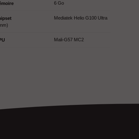
6 Go
émoire
Mediatek Helio G100 Ultra
ipset
 nm)
Mali-G57 MC2
PU