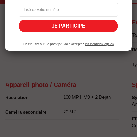
Autonomie
E
JE PARTICIPE
6000 mAh
Capacité en batterie
Ta
En cliquant sur 'Je participe' vous acceptez
les mentions légales
Ré
Ty
Appareil photo / Caméra
S
108 MP HM9 + 2 Depth
Resolution
Sy
An
20 MP
Caméra secondaire
C
Co