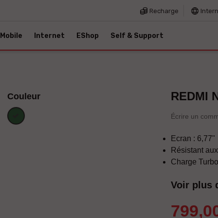
Recharge
Inter
Mobile
Internet
EShop
Self & Support
REDMI N
Couleur
Vert
Écrire un comm
Ecran : 6,77"
Résistant aux
Charge Turbo
Voir plus 
799,0