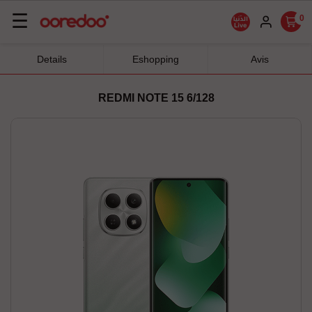
Basculer
☰
0
la
navigation
Details
Eshopping
Avis
REDMI NOTE 15 6/128