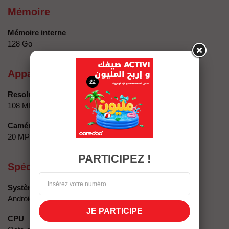
Mémoire
Mémoire interne
128 Go
Appareil photo / Caméra
Resolution
108 MP HM9 + 2 Depth
Caméra secondaire
20 MP
PARTICIPEZ !
Spécificités techniques
Système d'exploitation
Android 15, up to 4 major Android upgrades, HyperOS 2
JE PARTICIPE
CPU