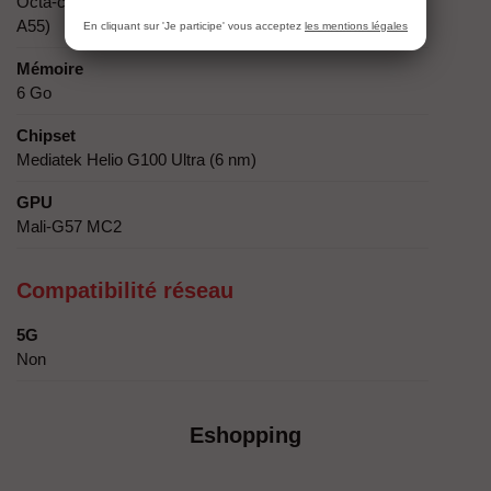
Octa-core (2x2.2 GHz Cortex-A76 & 6x2.0 GHz Cortex-
A55)
En cliquant sur 'Je participe' vous acceptez
les mentions légales
Mémoire
6 Go
Chipset
Mediatek Helio G100 Ultra (6 nm)
GPU
Mali-G57 MC2
Compatibilité réseau
5G
Non
Eshopping