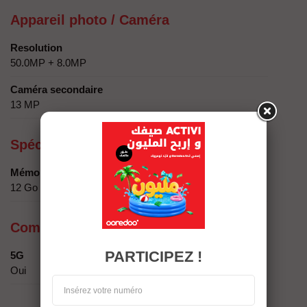
Appareil photo / Caméra
Resolution
50.0MP + 8.0MP
Caméra secondaire
13 MP
Spécificités techniques
Mémoire
12 Go
Compatibilité réseau
PARTICIPEZ !
5G
Oui