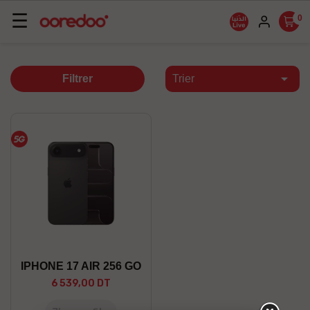
Basculer
☰
0
la
navigation

Filtrer
Trier
IPHONE 17 AIR 256 GO
6 539,00 DT