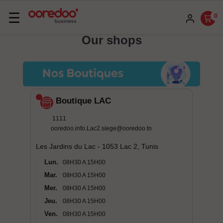
Basculer
☰
0
la
Our shops
navigation
Boutique LAC
1111
ooredoo.info.Lac2.siege@ooredoo.tn
Les Jardins du Lac - 1053 Lac 2, Tunis
Lun.
08H30 A 15H00
Mar.
08H30 A 15H00
Mer.
08H30 A 15H00
Jeu.
08H30 A 15H00
Ven.
08H30 A 15H00