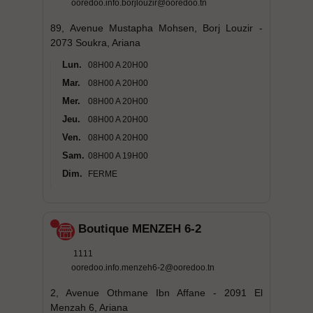
ooredoo.info.borjlouzir@ooredoo.tn
89, Avenue Mustapha Mohsen, Borj Louzir -
2073 Soukra, Ariana
Lun.
08H00 A 20H00
Mar.
08H00 A 20H00
Mer.
08H00 A 20H00
Jeu.
08H00 A 20H00
Ven.
08H00 A 20H00
Sam.
08H00 A 19H00
Dim.
FERME
Boutique MENZEH 6-2
1111
ooredoo.info.menzeh6-2@ooredoo.tn
2, Avenue Othmane Ibn Affane - 2091 El
Menzah 6, Ariana