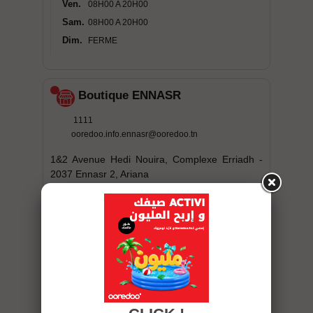
Ven.
08H00 A 20H00
Sam.
08H00 A 20H00
Dim.
FERME
Boutique ENNASR
1111
ooredoo.info.ennasr@ooredoo.tn
1&2 Avenue Hedi Nouira, Complexe Erriadh -
2037 Ennasr 2, Ariana
Lun.
08H00 A 20H00
Mar.
08H00 A 20H00
Mer.
08H00 A 20H00
Jeu.
08H00 A 20H00
Ven.
08H00 A 20H00
Sam.
08H00 A 20H00
Dim.
FERME