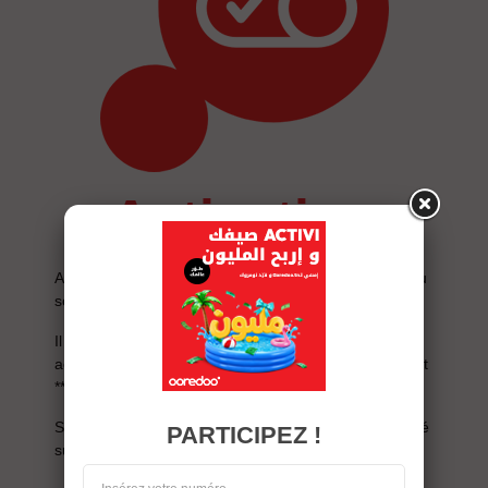
activation
Aucune inscription n’est nécessaire pour bénéficier du
service Info appels manqués.
Il suffit d’activer le service en composant *146#, en
activant les renvois d’appels vers le 1101 ou en tapant
**62*1777#
Si vous êtes en Roaming, le renvoi devra être effectué
PARTICIPEZ !
sur le numéro long : + 216 22 11 10 01.