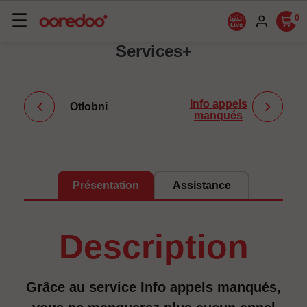
Basculer
☰
0
la
Services+
navigation
Info appels
Otlobni
manqués
Présentation
Assistance
description
Grâce au service Info appels manqués,