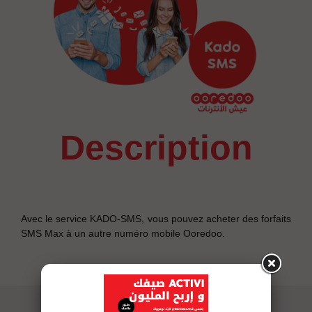
description
Avec le service KADO-SMS, vous pouvez acheter des forfaits
SMS Max à un autre numéro mobile Ooredoo.