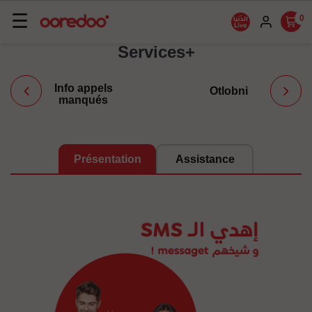
Basculer
☰
0
la
Services+
navigation
Info appels
Otlobni
manqués
Présentation
Assistance