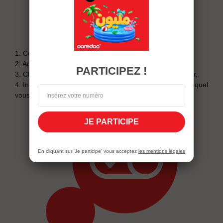
activation
1. Composez *121#,
2. Accédez à la rubrique KADO,
PARTICIPEZ !
3. Choisissez le forfait SMS Max que vous souhaitez offrir,
4. Introduisez le numéro mobile de l’abonné Ooredoo auquel
vous souhaitez acheter l’option.
JE PARTICIPE
En cliquant sur 'Je participe' vous acceptez
les mentions légales