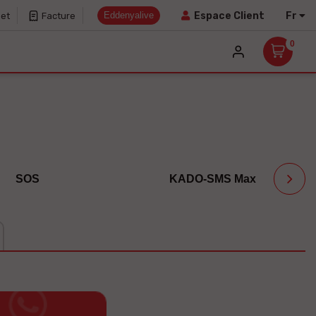
Eddenyalive
Fr
Espace Client
net
Facture
0
SOS
KADO-SMS Max