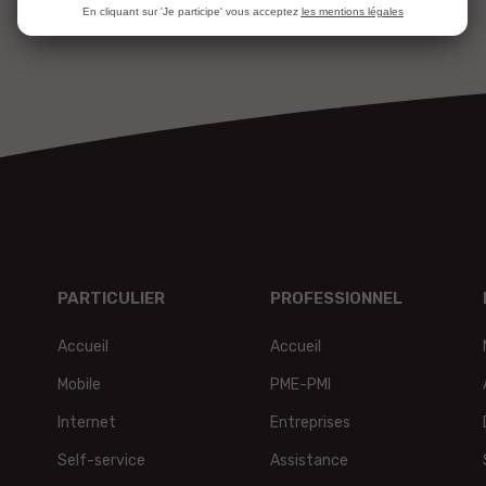
En cliquant sur 'Je participe' vous acceptez
les mentions légales
PARTICULIER
PROFESSIONNEL
Accueil
Accueil
Mobile
PME-PMI
Internet
Entreprises
Self-service
Assistance