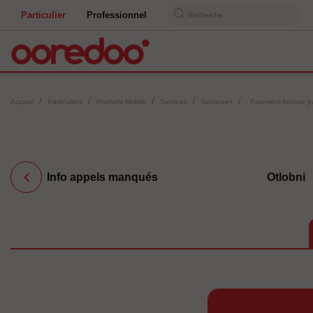
Particulier
Professionnel
Recherche
Accueil
Particuliers
Produits Mobile
Services
Services+
Paiement facture p
Info appels manqués
Otlobni