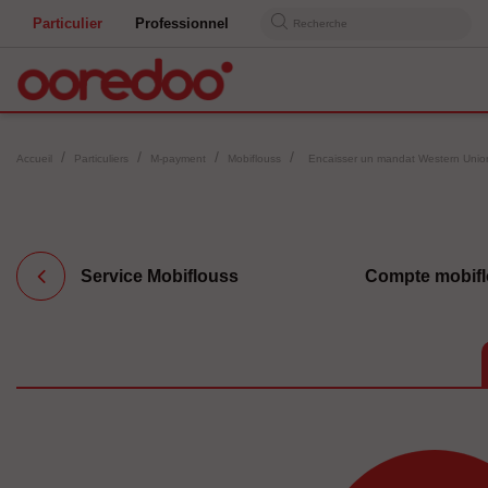
Particulier
Professionnel
Recherche
Accueil
Particuliers
M-payment
Mobiflouss
Encaisser un mandat Western Unio
Service Mobiflouss
Compte mobif