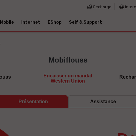
Recharge
Inter
Mobile
Internet
EShop
Self & Support
n
Mobiflouss
Encaisser un mandat
louss
Rechar
Western Union
Présentation
Assistance