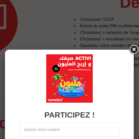
d
Composez *112#
Entrez le code PIN confidentiel
Choisissez « recevoir de l’arg
Choisissez « encaisser un ma
Saisissez votre numéro de ma
Saisir le code PIN confidenti
Vérifiez le montant du mandat 
Saisir le code PIN confidenti
votre mandat
PARTICIPEZ !
ion