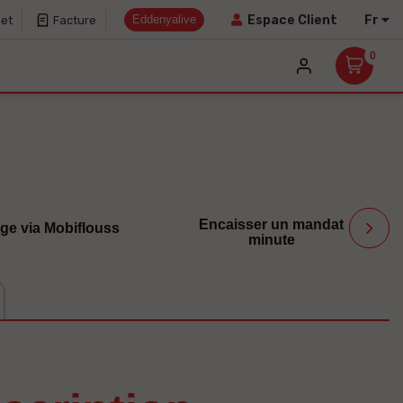
Eddenyalive
Fr
Espace Client
net
Facture
0
Encaisser un mandat
ge via Mobiflouss
minute