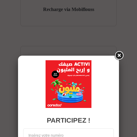
Recharge via Mobiflouss
Encaisser un mandat minute
Encaisser un mandat bourse
PARTICIPEZ !