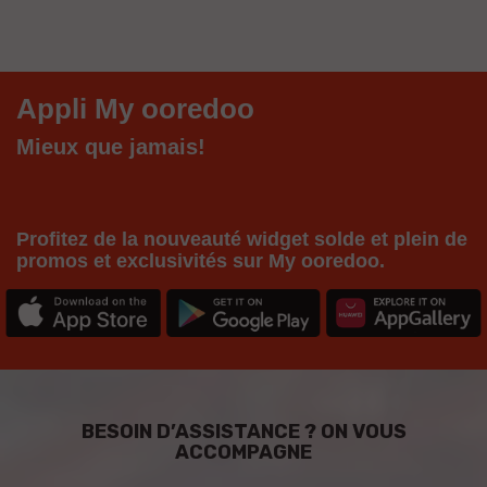
Appli My ooredoo
Mieux que jamais!
Profitez de la nouveauté widget solde et plein de
promos et exclusivités sur My ooredoo.
BESOIN D’ASSISTANCE ? ON VOUS
ACCOMPAGNE