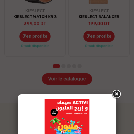
KIESLECT
KIESLECT
KIESLECT WATCH KR 3
KIESLECT BALANCER
399,00 DT
199,00 DT
J’en profite
J’en profite
Stock disponible
Stock disponible
Voir le catalogue