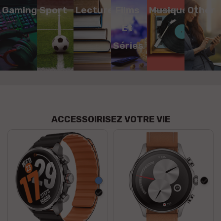
Gaming
Sport
Lecture
Films
Musique
Other
Et
Séries
ACCESSOIRISEZ VOTRE VIE
Bleu
Noir
Noir