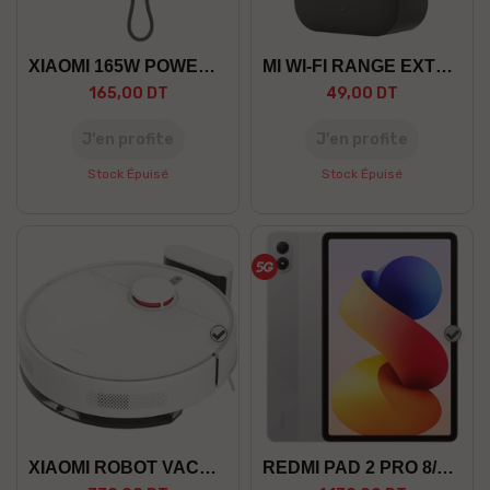
XIAOMI 165W POWER BANK...
MI WI-FI RANGE EXTENDER PRO
165,00 DT
49,00 DT
J’en profite
J’en profite
Stock Épuisé
Stock Épuisé
Blanc
Arge
XIAOMI ROBOT VACUUM S40C EU
REDMI PAD 2 PRO 8/256 5G