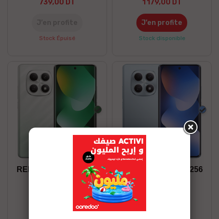
739,00 DT
1 179,00 DT
J’en profite
J’en profite
Stock Épuisé
Stock disponible
Vert
Bleu
REDMI NOTE 15 6/128
REDMI NOTE 15 8/256
799,00 DT
899,00 DT
J’en profite
J’en profite
Stock disponible
Stock disponible