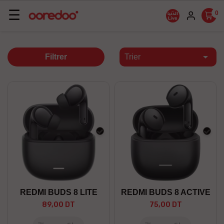
Basculer
☰
0
la
navigation

Filtrer
Trier
Noir
Noir
REDMI BUDS 8 LITE
REDMI BUDS 8 ACTIVE
89,00 DT
75,00 DT