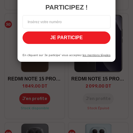
PARTICIPEZ !
JE PARTICIPE
Marron
En cliquant sur 'Je participe' vous acceptez
les mentions légales
REDMI NOTE 15 PRO+ 8/256 5G
REDMI NOTE 15 PRO+ 12/512 5G
1 849,00 DT
2 099,00 DT
J’en profite
J’en profite
Stock disponible
Stock Épuisé