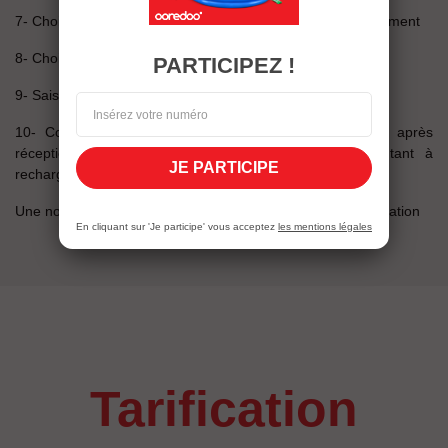
7- Choisissez 9: option puis 2 : Carte bancaire de rechargement
8- Choisissez 5 : recharger ma carte Mobicash
PARTICIPEZ !
9- Saisissez le montant à recharger en millimes.
10- Confirmez l’opération avec votre code confidentiel après
réception d’un message récapitulatif affichant le montant à
JE PARTICIPE
recharger et le montant des frais.
Une notification et un SMS confirmeront le succès de l’opération
En cliquant sur 'Je participe' vous acceptez
les mentions légales
tarification