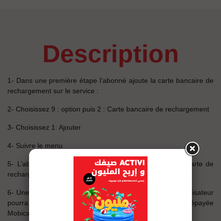
description
1- Dans une première étape l’abonné ajoute la carte bancaire de
rechargement sur le service :
2- Choisissez 9 : option puis 2 : Carte bancaire de rechargement
3- Choisissez 1: Ajouter
4- Suivre le menu
5- L’abonné ne pourra ajouter qu’une seule et unique carte de
rechargement
6- Une fois qu’il aura ajouté la carte de rechargement, l’utilisateur
pourra effectuer le rechargement de la carte bancaire prépayée
Mobicash en poursuivant les étapes suivantes :