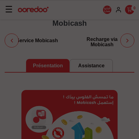
Basculer
☰
0
la
Mobicash
navigation
Recharge via
Service Mobicash
Mobicash
Présentation
Assistance