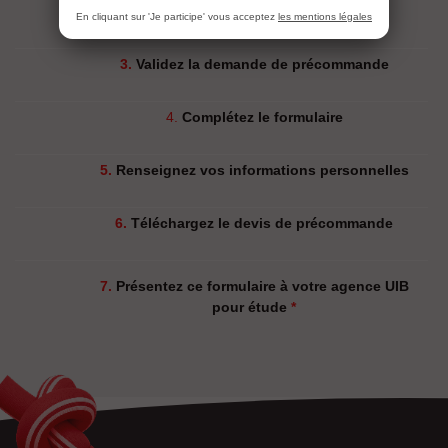
SIMULATEUR UIB
En cliquant sur 'Je participe' vous acceptez
les mentions légales
3.
Validez la demande de précommande
4.
Complétez le formulaire
5.
Renseignez vos informations personnelles
6.
Téléchargez le devis de précommande
7.
Présentez ce formulaire à votre agence UIB
pour étude
*