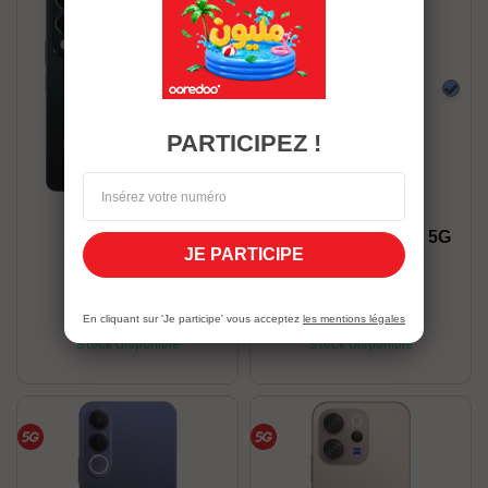
Vert
Bleu
PARTICIPEZ !
VIVO
VIVO
VIVO Y04 4/128
VIVO V70 FE 8/256 5G
JE PARTICIPE
409,00 DT
1 499,00 DT
J’en profite
J’en profite
En cliquant sur 'Je participe' vous acceptez
les mentions légales
Stock disponible
Stock disponible