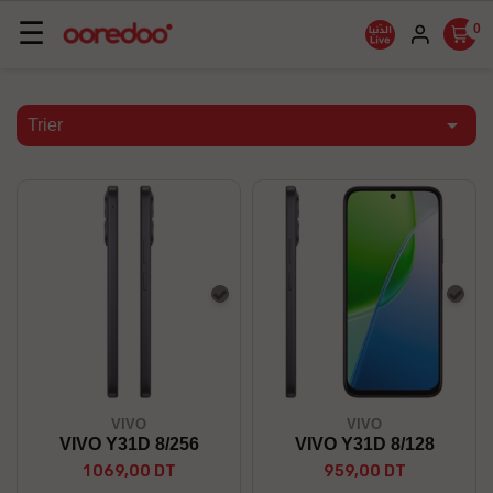
Basculer
☰
0
la
navigation

Trier
Gris
Gris
VIVO
VIVO
VIVO Y31D 8/256
VIVO Y31D 8/128
1 069,00 DT
959,00 DT