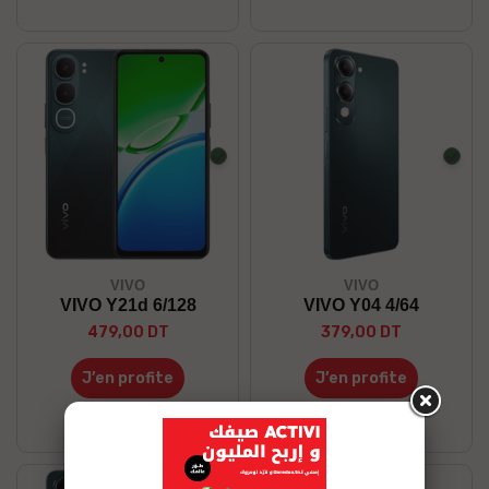
Vert
Vert
VIVO
VIVO
VIVO Y21d 6/128
VIVO Y04 4/64
479,00 DT
379,00 DT
J’en profite
J’en profite
Stock disponible
Stock disponible