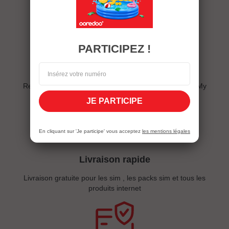
PARTICIPEZ !
Offres exclusives
Restez connectez- et suivez nous sur eshop et l'appli My
Ooredoo
JE PARTICIPE
En cliquant sur 'Je participe' vous acceptez
les mentions légales
Livraison rapide
Livraison gratuite pour les sim , les packs sim et tous les
produits internet