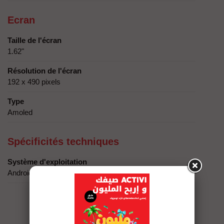
Ecran
Taille de l'écran
1.62"
Résolution de l'écran
192 x 490 pixels
Type
Amoled
Spécificités techniques
Système d'exploitation
Android 8.0 ou d'iOS 12.0 et versions ultérieures
Eshopping