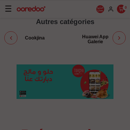
Basculer
☰
0
la
Autres catégories
navigation
Huawei App
Cookjina
Galerie