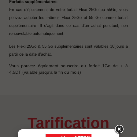
Forfaits supplémentaires:
En cas d’épuisement de votre forfait Flexi 25Go ou 55Go, vous
pouvez acheter les mêmes Flexi 25Go et 55 Go comme forfait
supplémentaire
.Il s’agit dans ce cas d’un achat ponctuel, non
renouvelable automatiquement.
Les Flexi 25Go & 55 Go supplémentaires sont valables 30 jours à
partir de la date d’achat.
Vous pouvez également souscrire au forfait 1Go de + à
4,5DT (valable jusqu’à la fin du mois)
tarification