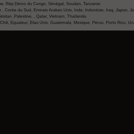
que, Rép.Démo du Congo, Sénégal, Soudan, Tanzanie.
e , Corée du Sud, Emirats Arabes Unis, Inde, Indonésie, Iraq, Japon, J
stan ,Palestine, , Qatar, Vietnam, Thaïlande.
, Chili, Equateur, Etas Unis, Guatemala, Mexique, Pérou, Porto Rico, Ur