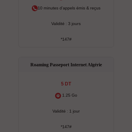
10 minutes d’appels émis & reçus
Validité : 3 jours
*147#
Roaming Passeport Internet Algérie
5 DT
1.25 Go
Validité : 1 jour
*147#