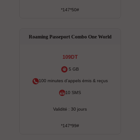
*147*50#
Roaming Passeport Combo One World
109DT
5 GB
100 minutes d’appels émis & reçus
10 SMS
Validité : 30 jours
*147*99#