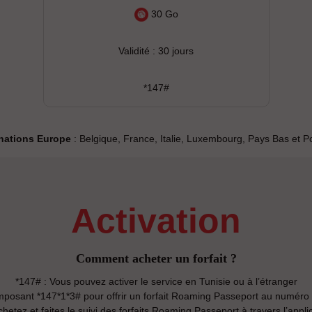
30 Go
Validité : 30 jours
*147#
nations Europe
: Belgique, France, Italie, Luxembourg, Pays Bas et P
activation
Comment acheter un forfait ?
*147# : Vous pouvez activer le service en Tunisie ou à l’étranger
posant *147*1*3# pour offrir un forfait Roaming Passeport au numéro
hetez et faites le suivi des forfaits Roaming Passeport à travers l’applic