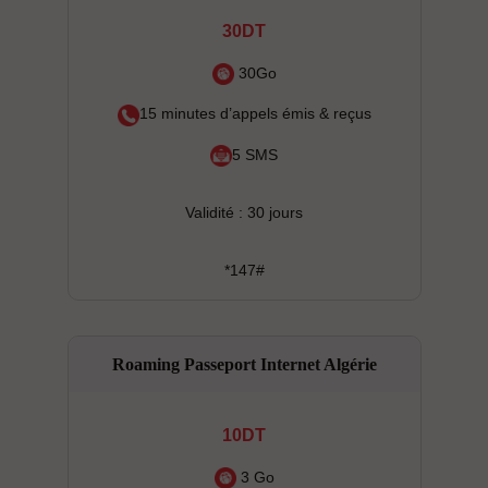
30DT
30Go
15 minutes d’appels émis & reçus
5 SMS
Validité : 30 jours
*147#
Roaming Passeport Internet Algérie
10DT
3 Go