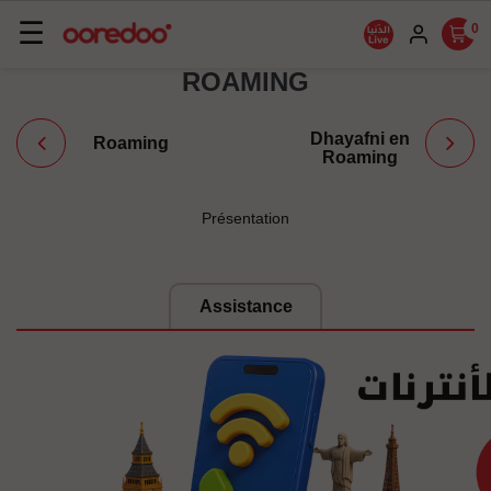
Basculer
☰
0
la
ROAMING
navigation
Dhayafni en
Roaming
Roaming
Présentation
Assistance