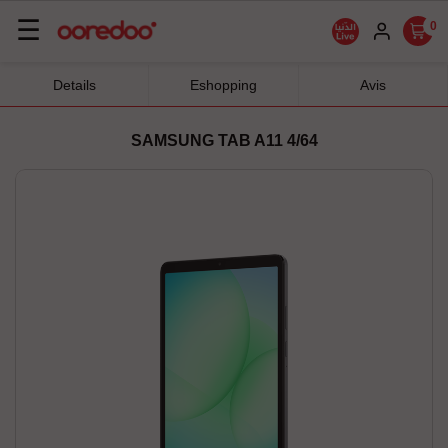
Basculer
☰
0
la
navigation
Details
Eshopping
Avis
SAMSUNG TAB A11 4/64