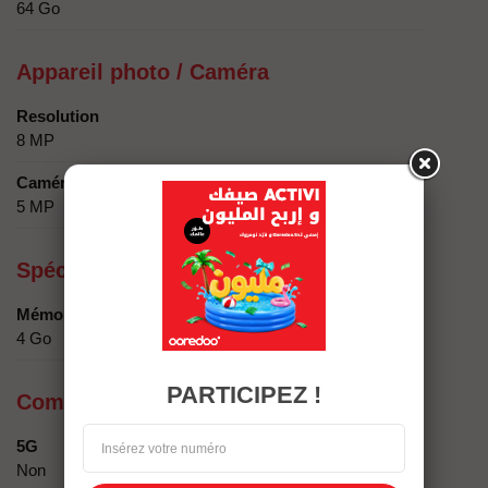
64 Go
Appareil photo / Caméra
Resolution
8 MP
Caméra secondaire
5 MP
Spécificités techniques
Mémoire
4 Go
PARTICIPEZ !
Compatibilité réseau
5G
Non