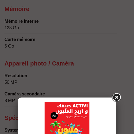
Mémoire
Mémoire interne
128 Go
Carte mémoire
6 Go
Appareil photo / Caméra
Resolution
50 MP
Caméra secondaire
8 MP
Spécificités techniques
Système d'exploitation