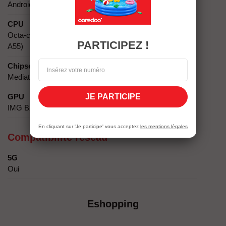
Android 15
CPU
Octa-core (2x2.2 GHz Cortex-A78 & 6x2.0 GHz Cortex-
PARTICIPEZ !
A55)
Chipset
Mediatek Dimensity 7020 (6 nm)
GPU
JE PARTICIPE
IMG BXM-8-256
En cliquant sur 'Je participe' vous acceptez
les mentions légales
Compatibilité réseau
5G
Oui
Eshopping