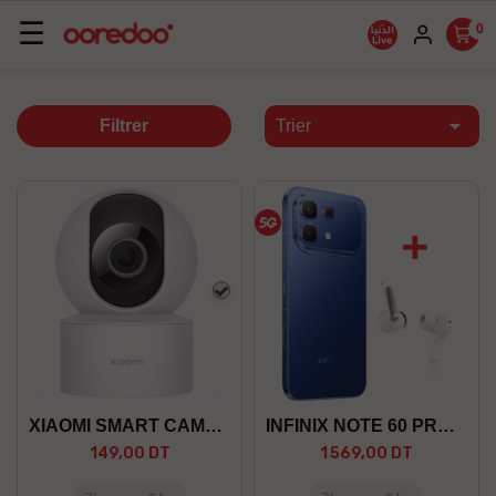
Basculer
☰
0
la
navigation

Filtrer
Trier
Blanc
XIAOMI SMART CAMERA C200
INFINIX NOTE 60 PRO 12/256 5G
149,00 DT
1 569,00 DT