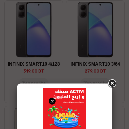
INFINIX SMART10 4/128
INFINIX SMART10 3/64
319,00 DT
279,00 DT
J’en profite
J’en profite
Stock Épuisé
Stock Épuisé