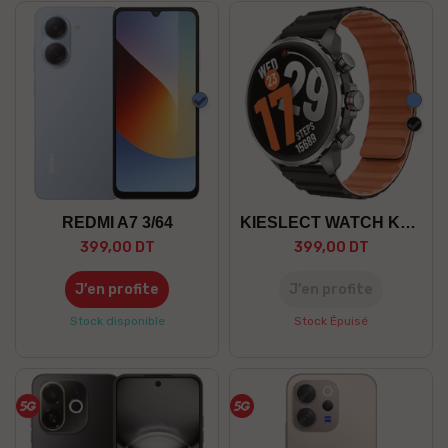
Bleu
Bleu
Noir
REDMI A7 3/64
KIESLECT WATCH KR 3
399,00 DT
399,00 DT
J’en profite
J’en profite
Stock disponible
Stock Épuisé