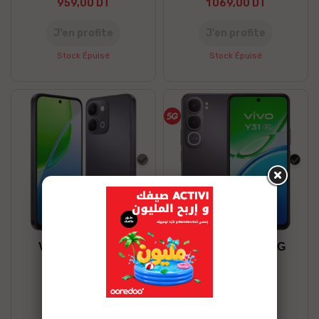
959,00 DT
1 069,00 DT
J’en profite
J’en profite
Stock Épuisé
Stock Épuisé
Gris
Noir
VIVO Y31D 6/128
VIVO Y31 8/256 5G
839,00 DT
1 169,00 DT
J’en profite
J’en profite
Stock Épuisé
Stock disponible