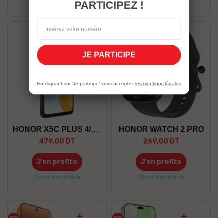
PARTICIPEZ !
JE PARTICIPE
Noir
Noir
En cliquant sur 'Je participe' vous acceptez
les mentions légales
HONOR X5C PLUS 4/128 GO
HONOR WATCH 2 PRO
479,00 DT
269,00 DT
J’en profite
J’en profite
Stock disponible
Stock disponible