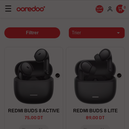
Basculer
☰
0
la
navigation

Filtrer
Trier
Noir
Noir
REDMI BUDS 8 ACTIVE
REDMI BUDS 8 LITE
75,00 DT
89,00 DT