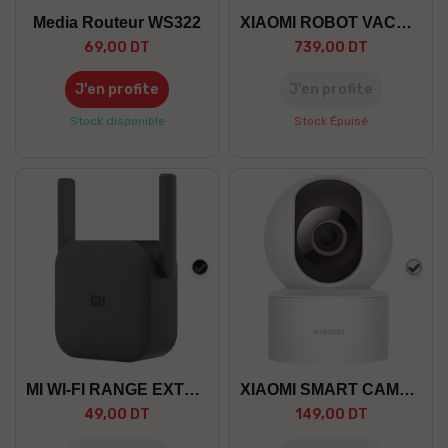
Media Routeur WS322
XIAOMI ROBOT VACUUM S40C EU
69,00 DT
739,00 DT
J’en profite
J’en profite
Stock disponible
Stock Épuisé
Noir
Blan
MI WI-FI RANGE EXTENDER PRO
XIAOMI SMART CAMERA C200
49,00 DT
149,00 DT