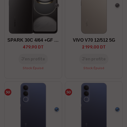
Gris
Gris
SPARK 30C 4/64 +GF 5G
VIVO V70 12/512 5G
479,90 DT
2 199,00 DT
J’en profite
J’en profite
Stock Épuisé
Stock Épuisé
Bleu
Bleu