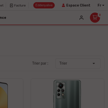
Eddenyalive
Fr
Espace Client
net
Facture
0
ance

Trier par :
Trier