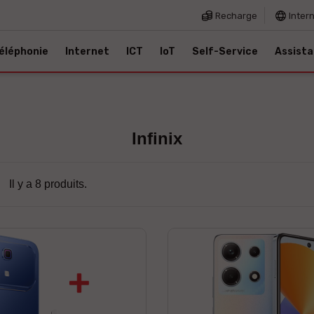
Recharge
Inter
éléphonie
Internet
ICT
IoT
Self-Service
Assist
Infinix
Il y a 8 produits.