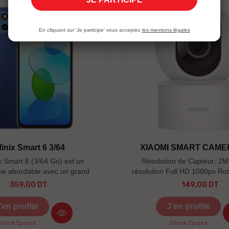
En cliquant sur 'Je participe' vous acceptez
les mentions légales
finix Smart 6 3/64
XIAOMI SMART CAME
ix Smart 6 (3/64 Go) est un
Résolution de Capteur: 2M
e abordable avec un grand
résolution Full HD 1080px Rot
 une batterie longue durée et
Vision nocturne infrarouge 
359,00 DT
149,00 DT
Prix
Prix
ctionnalités essentielles.
humaine par l'IA Appels
bidirectionnels en temp
’en profite
J’en profite
Stock Épuisé
Stock Épuisé