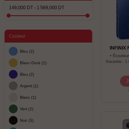
149,000 DT - 1 569,000 DT
Couleur
INFINIX
Bleu
(2)
+ Écouteurs
Garantie : 1
Blanc-Doré
(1)
Offre dans
Bleu
(2)
J
Argent
(1)
Blanc
(1)
Vert
(2)
Noir
(5)