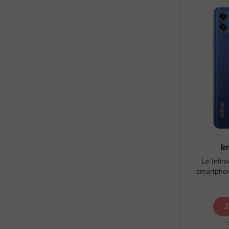
In
Le Infin
smartphon
écran HD+,
des fon
J