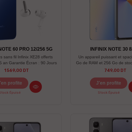
 NOTE 60 PRO 12/256 5G
INFINIX NOTE 30 8
 sans fil Infinix XE28 offerts
Un appareil puissant et spac
.5 an Garantie Écran : 90 Jours
Go de RAM et 256 Go de sto
 la limite du stock disponible
pour gérer toutes vos tâche
1 569,00 DT
749,00 DT
Prix
Prix
simplicité. Parfait pour la pro
gaming et la capture de mome
’en profite
J’en profite
définition.
Stock Épuisé
Stock Épuisé