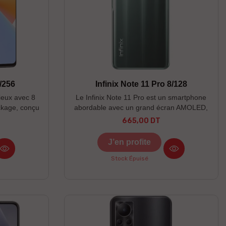
/256
Infinix Note 11 Pro 8/128
ieux avec 8
Le Infinix Note 11 Pro est un smartphone
ckage, conçu
abordable avec un grand écran AMOLED,
s en toute
un processeur puissant et une batterie
665,00 DT
Prix
ductivité, le
longue durée.
nts en haute
J’en profite
Stock Épuisé