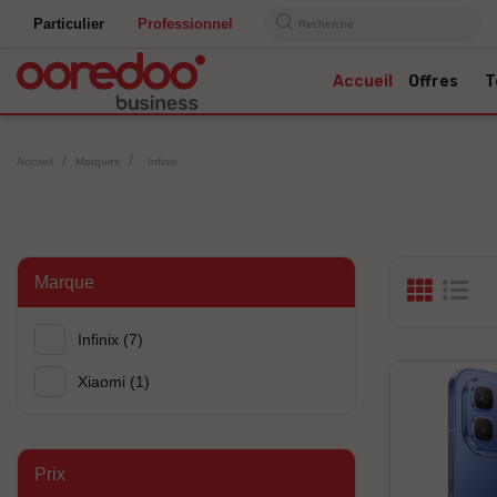
Particulier
Professionnel
Recherche
Accueil
Offres
T
Accueil
Marques
Infinix
Marque
Infinix
(7)
Xiaomi
(1)
Prix