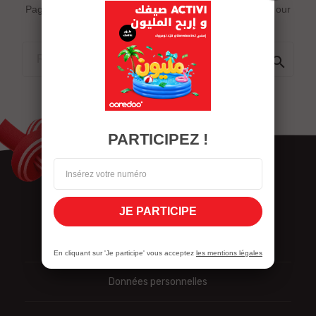
Page does not exist or some other error occured. Go to our
Home page

PARTICIPEZ !
JE PARTICIPE
Nous contacter
En cliquant sur 'Je participe' vous acceptez
les mentions légales
Données personnelles