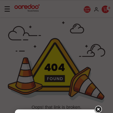
Basculer
☰
0
la
navigation
Oops! that link is broken.