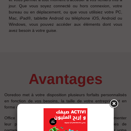
jour. Que vous soyez connecté ou hors connexion, votre
bureau ou en déplacement, ou que vous utilisiez votre PC,
Mac, iPad®, tablette Android ou téléphone iOS, Android ou
Windows, vous pouvez accéder aux éléments dont vous
avez besoin à votre guise.
avantages
Ooredoo met à votre disposition plusieurs forfaits personnalisés
en fonction de vos besoins, la taille de votre entreprise et en
forme d’offre par abonnement attrayant.
Office 365 permettra aux entreprises Tunisiennes d’augmenter
leur productivité en adoptant les dernières technologies de
partage de fichier et de travail collaboratif, que ça soit sur votre