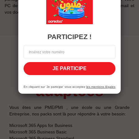
PC de bureau, Laptop, Smartphone ou Tablette, votre email et
vos documents sont toujours accessibles sur 5 terminaux.
PARTICIPEZ !
des pack
JE PARTICIPE
adaptées
En cliquant sur 'Je participe' vous acceptez
les mentions légales
Vous êtes une PME/PMI , une école ou une Grande
Entreprise, nos packs sont là pour répondre à votre besoin:
Microsoft 365 Apps for Business
Microsoft 365 Business Basic
Microsoft 365 Business Standard