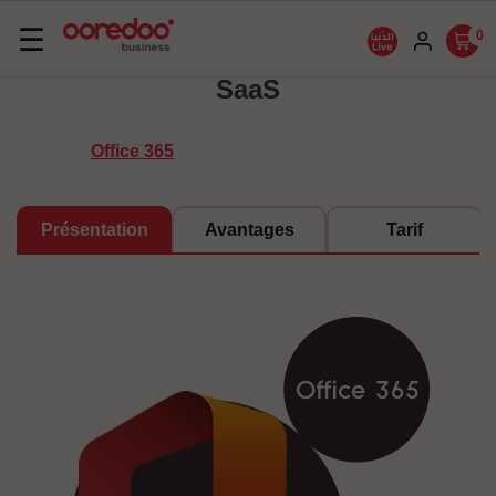
Basculer
☰
0
la
SaaS
navigation
Office 365
Présentation
Avantages
Tarif