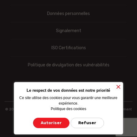
Données personnelles
Signalement
ISO Certifications
Politique de divulgation des vulnérabilités
Le respect de vos données est notre priorité
Ce site utilise des cookies pour vous garantir une meilleure
expérience.
Politique des cookies
© 2022 Ooredoo se réserve le droit de modifier totalement ou partiellement
les tarifs et informations sus-indiqués
Autoriser
Refuser