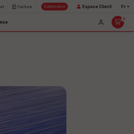
Eddenyalive
Fr
Espace Client
net
Facture
0
ance