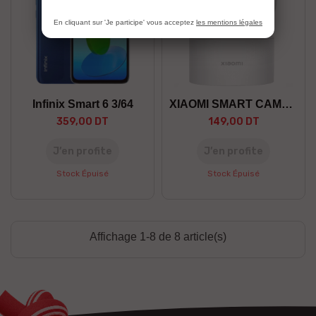
En cliquant sur 'Je participe' vous acceptez
les mentions légales
Infinix Smart 6 3/64
XIAOMI SMART CAMERA C200
359,00 DT
149,00 DT
J’en profite
J’en profite
Stock Épuisé
Stock Épuisé
Affichage 1-8 de 8 article(s)