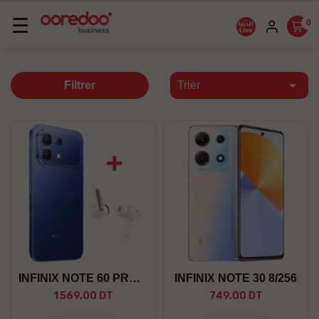
Basculer
☰
0
la
navigation

Filtrer
Trier
INFINIX NOTE 60 PRO 12/256 5G
INFINIX NOTE 30 8/256
1 569,00 DT
749,00 DT