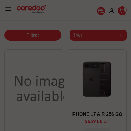
Basculer
☰
0
la
navigation

Filtrer
Trier
IPHONE 17 AIR 256 GO
6 539,00 DT