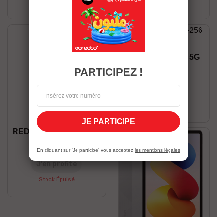
Stock Épuisé
Stock Épuisé
Honor X9B 12/256 5G
1 199,00 DT
PARTICIPEZ !
J’en profite
Stock Épuisé
JE PARTICIPE
REDMI NOTE 15 8/256 5G
1 199,00 DT
En cliquant sur 'Je participe' vous acceptez
les mentions légales
J’en profite
Stock Épuisé