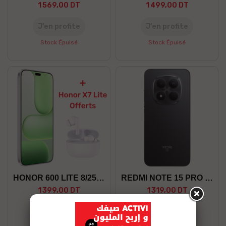
1 569,00 DT
1 499,00 DT
J’en profite
J’en profite
Stock Épuisé
Stock Épuisé
HONOR 600 LITE 8/256 5G +GF
REDMI NOTE 15 PRO 8/256 5G
1 399,00 DT
1 319,00 DT
J’en profite
J’en profite