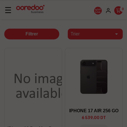
Basculer
☰
0
la
navigation

Filtrer
Trier
IPHONE 17 AIR 256 GO
6 539,00 DT