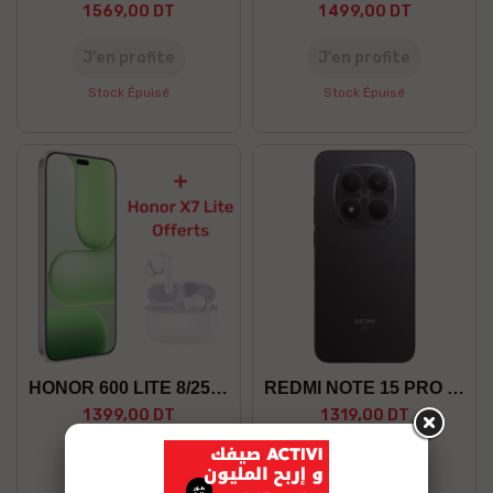
1 569,00 DT
1 499,00 DT
J’en profite
J’en profite
Stock Épuisé
Stock Épuisé
HONOR 600 LITE 8/256 5G +GF
REDMI NOTE 15 PRO 8/256 5G
1 399,00 DT
1 319,00 DT
J’en profite
J’en profite