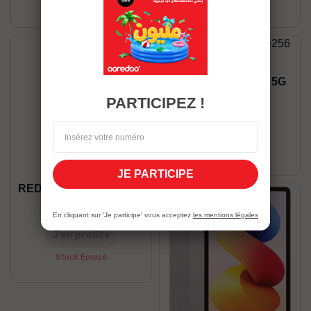
Stock Épuisé
Stock Épuisé
Honor X9B 12/256 5G
1 199,00 DT
PARTICIPEZ !
J’en profite
Stock Épuisé
JE PARTICIPE
REDMI NOTE 15 8/256 5G
1 199,00 DT
En cliquant sur 'Je participe' vous acceptez
les mentions légales
J’en profite
Stock Épuisé