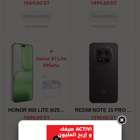
1 569,00 DT
1 499,00 DT
J’en profite
J’en profite
Stock Épuisé
Stock Épuisé
HONOR 600 LITE 8/256 5G +GF
REDMI NOTE 15 PRO 8/256 5G
1 399,00 DT
1 319,00 DT
J’en profite
J’en profite