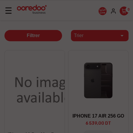
Basculer
☰
0
la
navigation

Filtrer
Trier
IPHONE 17 AIR 256 GO
6 539,00 DT