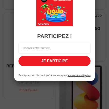
Stock Épuisé
Stock Épuisé
Honor X9B 12/256 5G
1 199,00 DT
PARTICIPEZ !
J’en profite
Stock Épuisé
JE PARTICIPE
REDMI NOTE 15 8/256 5G
1 199,00 DT
En cliquant sur 'Je participe' vous acceptez
les mentions légales
J’en profite
Stock Épuisé