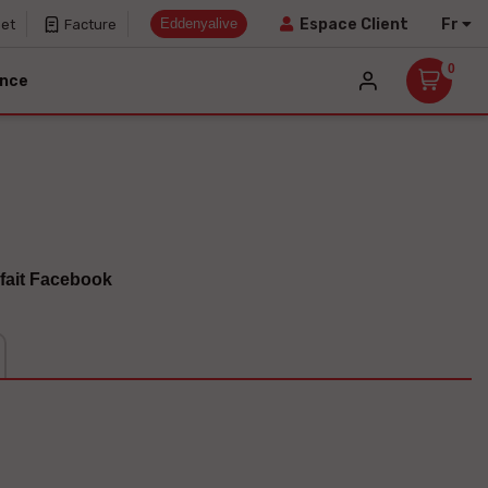
Eddenyalive
Fr
Espace Client
net
Facture
0
ance
fait Facebook