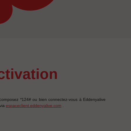
activation
i, composez *124# ou bien connectez-vous à Eddenyalive
 via
espaceclient.eddenyalive.com
.