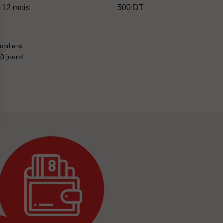
12 mois
500 DT
woodiens.
30 jours!