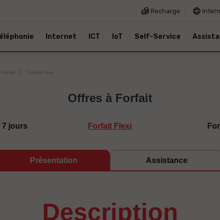
Recharge
Inter
éléphonie
Internet
ICT
IoT
Self-Service
Assist
 Forfait
Forfait Flexi
Offres à Forfait
 7 jours
Forfait Flexi
For
Présentation
Assistance
description