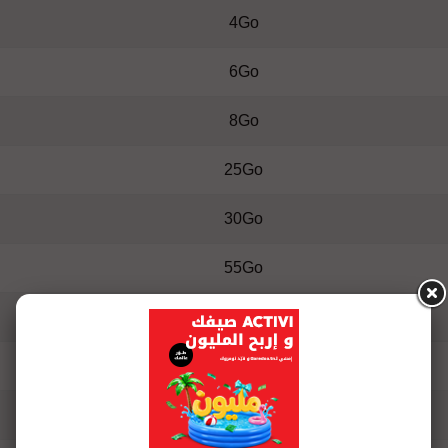
4Go
6Go
8Go
25Go
30Go
55Go
100Go
200Go
500Go