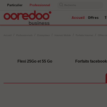
Particulier
Professionnel
Recherche
Accueil
Offres
T
Accueil
Professionnels
Entreprises
Internet Mobile
Forfaits Internet
Offres à
Flexi 25Go et 55 Go
Forfaits facebook