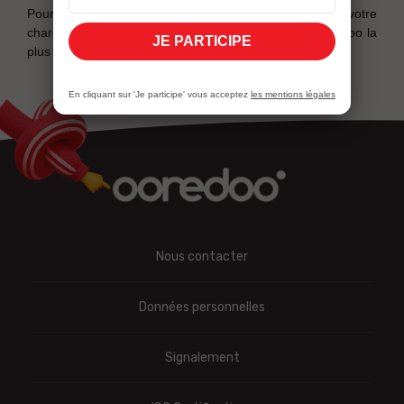
Pour plus d’informations, veuillez-vous adresser à votre
chargé de compte ou rendez-vous à la boutique Ooredoo la
JE PARTICIPE
plus proche !
En cliquant sur 'Je participe' vous acceptez
les mentions légales
Nous contacter
Données personnelles
Signalement