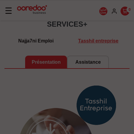
Basculer
☰
0
la
SERVICES+
navigation
Najja7ni Emploi
Tasshil entreprise
Présentation
Assistance