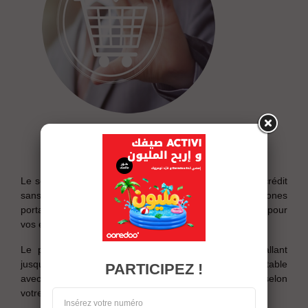
description
Le service Tasshil Entreprise vous permet d’acheter à crédit
sans intérêts et à des tarifs préférentiels des téléphones
portables ou autres appareils proposés par Ooredoo pour
vos employés.
Le paiement peut être échelonné sur une période allant
jusqu’à 18 mensualités et ce, selon la valeur du portable
PARTICIPEZ !
avec un paiement d’une avance allant de 10% à 30% selon
votre ancienneté.