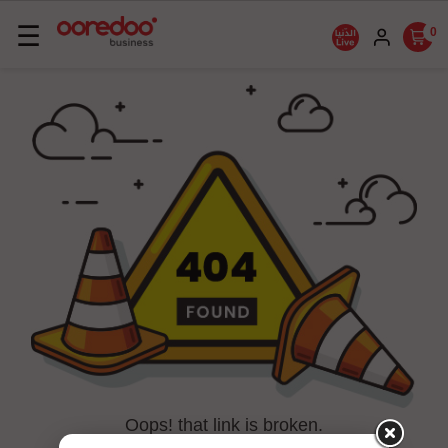
Basculer
☰
0
la
navigation
Oops! that link is broken.