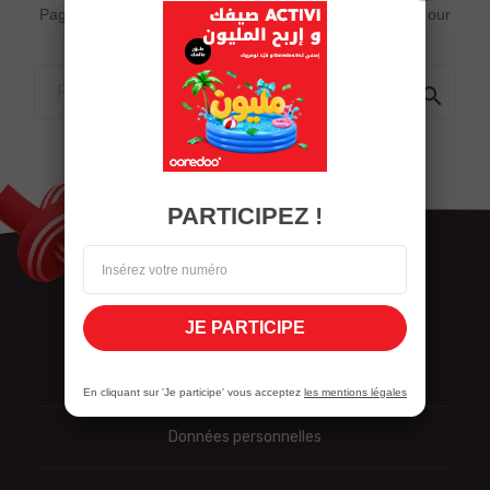
Page does not exist or some other error occured. Go to our
Home page

PARTICIPEZ !
JE PARTICIPE
Nous contacter
En cliquant sur 'Je participe' vous acceptez
les mentions légales
Données personnelles