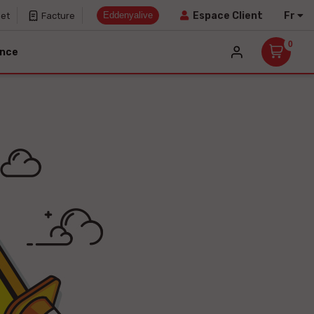
Eddenyalive
Fr
Espace Client
net
Facture
0
ance