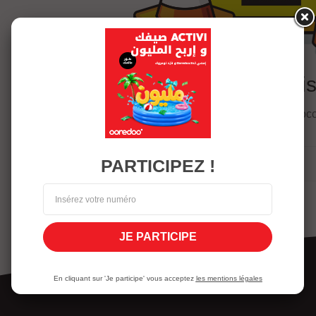
Oops! that link i
Page does not exist or some other error o
PARTICIPEZ !
JE PARTICIPE
En cliquant sur 'Je participe' vous acceptez
les mentions légales