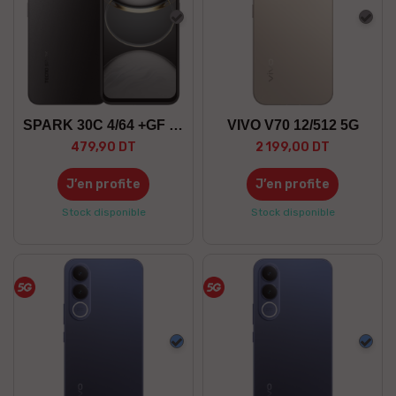
Gris
Gris
SPARK 30C 4/64 +GF 5G
VIVO V70 12/512 5G
479,90 DT
2 199,00 DT
J’en profite
J’en profite
Stock disponible
Stock disponible
Bleu
Bleu