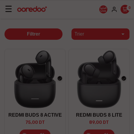
Basculer
☰
0
la
navigation

Filtrer
Trier
Noir
Noir
REDMI BUDS 8 ACTIVE
REDMI BUDS 8 LITE
75,00 DT
89,00 DT