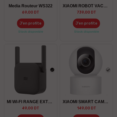
Media Routeur WS322
XIAOMI ROBOT VACUUM S40C EU
69,00 DT
739,00 DT
J’en profite
J’en profite
Stock disponible
Stock disponible
Noir
Blan
MI WI-FI RANGE EXTENDER PRO
XIAOMI SMART CAMERA C200
49,00 DT
149,00 DT