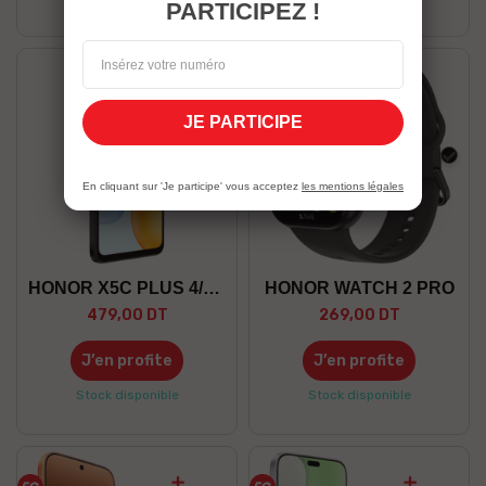
PARTICIPEZ !
JE PARTICIPE
Noir
Noir
En cliquant sur 'Je participe' vous acceptez
les mentions légales
HONOR X5C PLUS 4/128 GO
HONOR WATCH 2 PRO
479,00 DT
269,00 DT
J’en profite
J’en profite
Stock disponible
Stock disponible