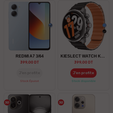
Bleu
Bleu
Noir
REDMI A7 3/64
KIESLECT WATCH KR 3
399,00 DT
399,00 DT
J’en profite
J’en profite
Stock Épuisé
Stock disponible