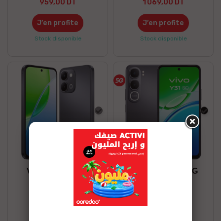
959,00 DT
1 069,00 DT
J’en profite
J’en profite
Stock disponible
Stock disponible
Gris
Noir
VIVO Y31D 6/128
VIVO Y31 8/256 5G
839,00 DT
1 169,00 DT
J’en profite
J’en profite
Stock disponible
Stock disponible