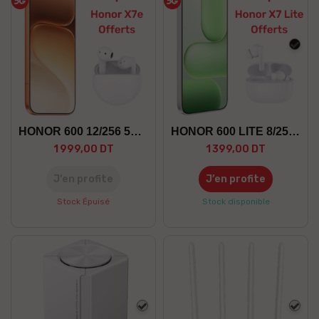
Noir
HONOR 600 12/256 5G +GF
HONOR 600 LITE 8/256 5G +GF
1 999,00 DT
1 399,00 DT
J’en profite
J’en profite
Stock Épuisé
Stock disponible
Blanc
Blan