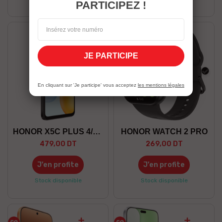
PARTICIPEZ !
JE PARTICIPE
Noir
Noir
En cliquant sur 'Je participe' vous acceptez
les mentions légales
HONOR X5C PLUS 4/128 GO
HONOR WATCH 2 PRO
479,00 DT
269,00 DT
J’en profite
J’en profite
Stock disponible
Stock disponible