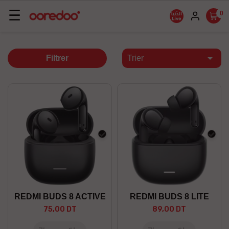
Basculer
☰
0
la
navigation

Filtrer
Trier
Noir
Noir
REDMI BUDS 8 ACTIVE
REDMI BUDS 8 LITE
75,00 DT
89,00 DT