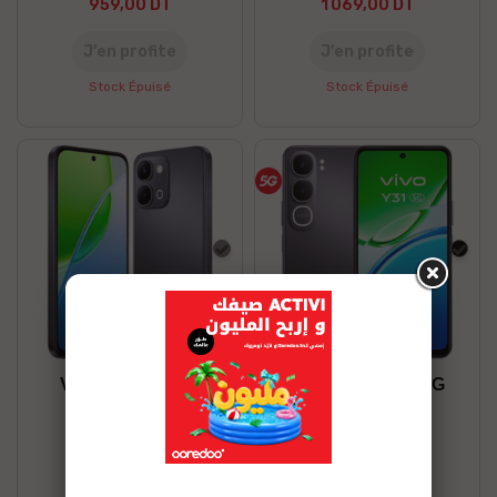
959,00 DT
1 069,00 DT
J’en profite
J’en profite
Stock Épuisé
Stock Épuisé
Gris
Noir
VIVO Y31D 6/128
VIVO Y31 8/256 5G
839,00 DT
1 169,00 DT
J’en profite
J’en profite
Stock Épuisé
Stock disponible