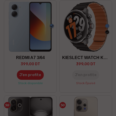
Bleu
Bleu
Noir
REDMI A7 3/64
KIESLECT WATCH KR 3
399,00 DT
399,00 DT
J’en profite
J’en profite
Stock disponible
Stock Épuisé