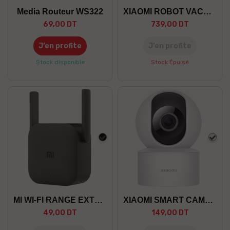
Media Routeur WS322
XIAOMI ROBOT VACUUM S40C EU
69,00 DT
739,00 DT
J’en profite
J’en profite
Stock disponible
Stock Épuisé
Noir
Blan
MI WI-FI RANGE EXTENDER PRO
XIAOMI SMART CAMERA C200
49,00 DT
149,00 DT