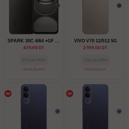
Gris
Gris
SPARK 30C 4/64 +GF 5G
VIVO V70 12/512 5G
479,90 DT
2 199,00 DT
J’en profite
J’en profite
Stock Épuisé
Stock Épuisé
Bleu
Bleu