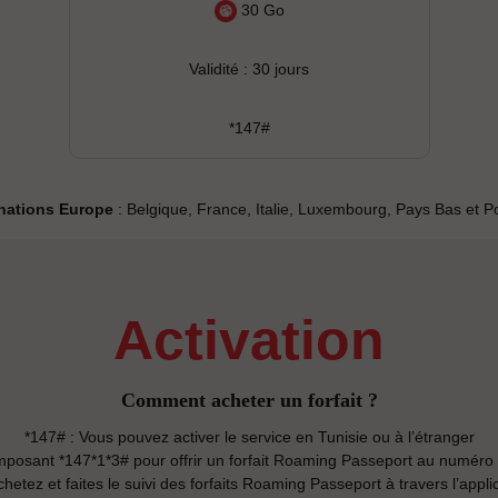
30 Go
Validité : 30 jours
*147#
nations Europe
: Belgique, France, Italie, Luxembourg, Pays Bas et P
activation
Comment acheter un forfait ?
*147# : Vous pouvez activer le service en Tunisie ou à l’étranger
posant *147*1*3# pour offrir un forfait Roaming Passeport au numéro
hetez et faites le suivi des forfaits Roaming Passeport à travers l’applic