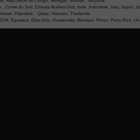
que, Rép.Démo du Congo, Sénégal, Soudan, Tanzanie.
e , Corée du Sud, Emirats Arabes Unis, Inde, Indonésie, Iraq, Japon, J
stan ,Palestine, , Qatar, Vietnam, Thaïlande.
, Chili, Equateur, Etas Unis, Guatemala, Mexique, Pérou, Porto Rico, Ur