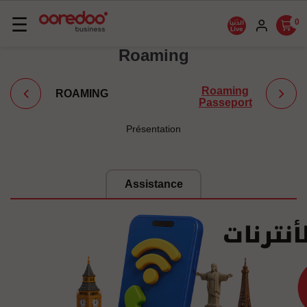
Basculer
☰
0
la
Roaming
navigation
Roaming
ROAMING
Passeport
Présentation
Assistance