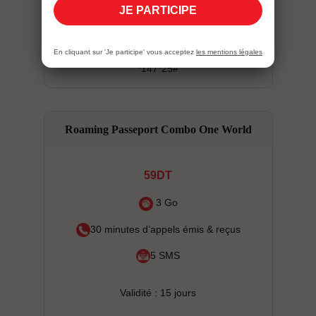
5 SMS
JE PARTICIPE
Validité : 7 jours
En cliquant sur 'Je participe' vous acceptez
les mentions légales
*147*25#
Roaming Passeport Combo One World
59DT
3 Go
30 minutes d’appels émis & reçus
5 SMS
Validité : 15 jours