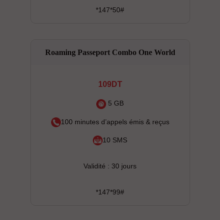
*147*50#
Roaming Passeport Combo One World
109DT
5 GB
100 minutes d’appels émis & reçus
10 SMS
Validité : 30 jours
*147*99#