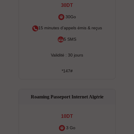
30DT
30Go
15 minutes d’appels émis & reçus
5 SMS
Validité : 30 jours
*147#
Roaming Passeport Internet Algérie
10DT
3 Go