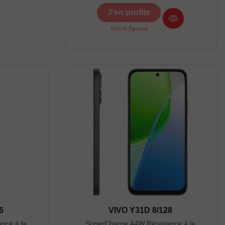
J’en profite
Stock Épuisé
6
VIVO Y31D 8/128
nce à la
SuperCharge 44W Résistance à la