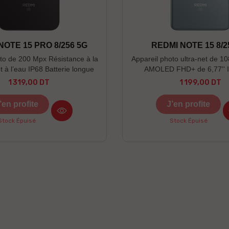
NOTE 15 PRO 8/256 5G
REDMI NOTE 15 8/2
to de 200 Mpx Résistance à la
Appareil photo ultra-net de 1
t à l’eau IP68 Batterie longue
AMOLED FHD+ de 6,77'' I
tonomie de 6 580mAh
protection IP65 contre la pouss
1 319,00 DT
1 199,00 DT
Prix
Prix
’en profite
J’en profite
Stock Épuisé
Stock Épuisé