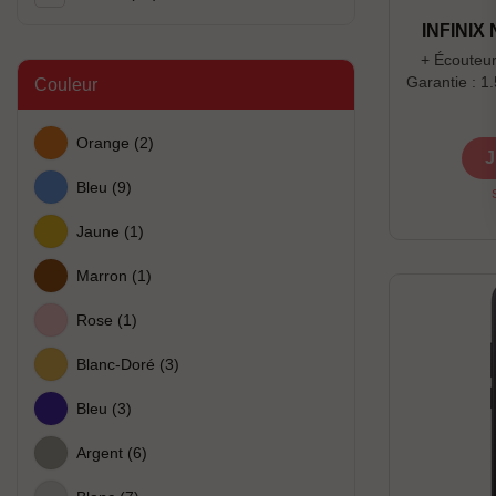
INFINIX
+ Écouteurs
Garantie : 1
Couleur
Offre dans
Orange
(2)
J
Bleu
(9)
Jaune
(1)
Marron
(1)
Rose
(1)
Blanc-Doré
(3)
Bleu
(3)
Argent
(6)