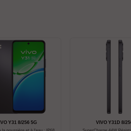
IVO Y31 8/256 5G
VIVO Y31D 8/25
 la poussière et à l'eau : IP68,
SuperCharge 44W Résista