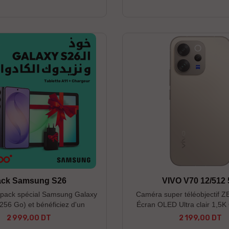
rs disponibles : Titane Sable /
------------------------------------
--------------------------------- *
n valable jusqu'au 07/11/24,
te du stock disponible * Photos
non contractuelles
ack Samsung S26
VIVO V70 12/512
 pack spécial Samsung Galaxy
Caméra super téléobjectif 
256 Go) et bénéficiez d'un
Écran OLED Ultra clair 1,5
pide 60W et d'une tablette A11
Snapdragon® 7 Ge
2 999,00 DT
2 199,00 DT
Prix
Prix
tuits ! ----------------------------