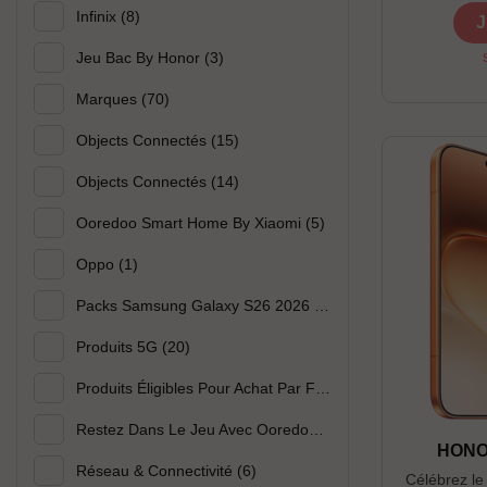
--------------
Infinix
(8)
J
Couleurs disp
---------------
Jeu Bac By Honor
(3)
------------
Marques
(70)
04/08/26, da
: 1er ve
Objects Connectés
(15)
Objects Connectés
(14)
Ooredoo Smart Home By Xiaomi
(5)
Oppo
(1)
Packs Samsung Galaxy S26 2026
(2)
Produits 5G
(20)
Produits Éligibles Pour Achat Par Facilité UIB
(44)
Restez Dans Le Jeu Avec Ooredoo Et Xiaomi
(3)
HONOR
Réseau & Connectivité
(6)
Célébrez l