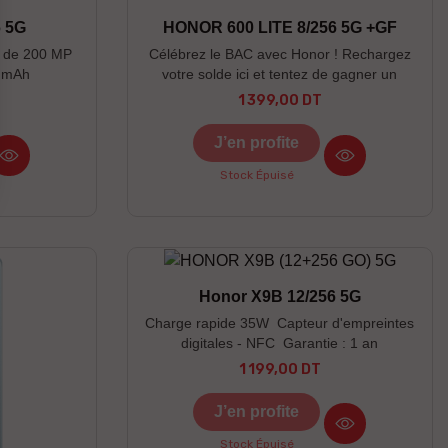
6 5G
HONOR 600 LITE 8/256 5G +GF
e de 200 MP
Célébrez le BAC avec Honor ! Rechargez
0 mAh
votre solde ici et tentez de gagner un
cadeau Honor Un écouteur Honor X7 Lite
1 399,00 DT
Prix
offert gratuitement Découvrez les cadeaux
à gagner ici
J’en profite
Stock Épuisé
Honor X9B 12/256 5G
Charge rapide 35W Capteur d'empreintes
digitales - NFC Garantie : 1 an
1 199,00 DT
Prix
J’en profite
Stock Épuisé