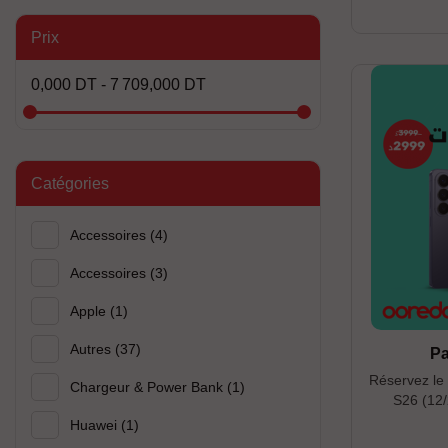
---- Couleu
Titane Naturel 
Prix
-----------
réservatio
0,000 DT - 7 709,000 DT
dans la limi
Catégories
Accessoires
(4)
Accessoires
(3)
Apple
(1)
Autres
(37)
P
Réservez le
Chargeur & Power Bank
(1)
S26 (12/
chargeur ra
Huawei
(1)
LTE (4/64) gra