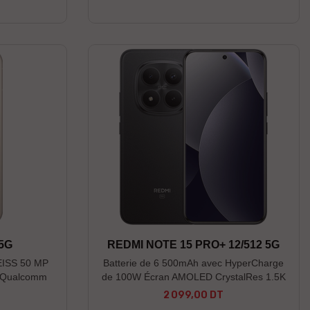
--------------------------------- * Réservation
valable jusqu'au 04/08/26, dans la limite du
stock disponible ; 1er venu, 1er servi. *
Photos non contractuelles
 5G
REDMI NOTE 15 PRO+ 12/512 5G
ZEISS 50 MP
Batterie de 6 500mAh avec HyperCharge
K Qualcomm
de 100W Écran AMOLED CrystalRes 1.5K
n 4
de 6,83'' Indice IP68, résistance à la
2 099,00 DT
Prix
poussière et à l’eau