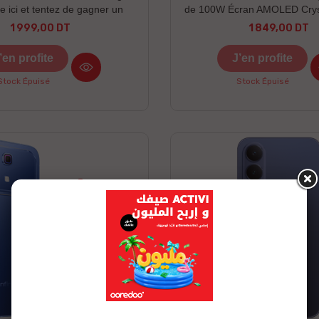
de ici et tentez de gagner un
de 100W Écran AMOLED Crys
nor Un écouteur Honor X7e
de 6,83'' Indice IP68, résis
1 999,00 DT
1 849,00 DT
Prix
Prix
uitement Découvrez les cadeaux
poussière et à l’ea
à gagner ici
’en profite
J’en profite
Stock Épuisé
Stock Épuisé