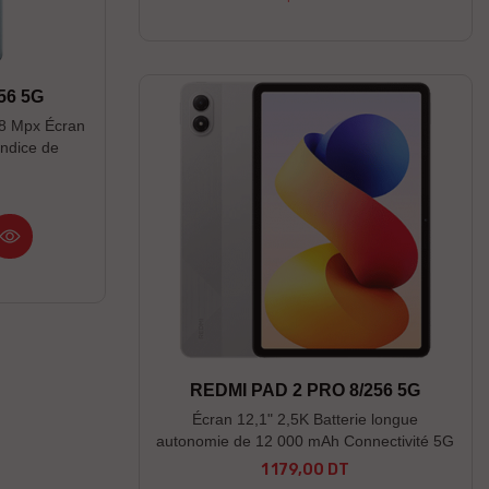
56 5G
08 Mpx Écran
ndice de
ière et l'eau
REDMI PAD 2 PRO 8/256 5G
Écran 12,1" 2,5K Batterie longue
autonomie de 12 000 mAh Connectivité 5G
flexible
1 179,00 DT
Prix