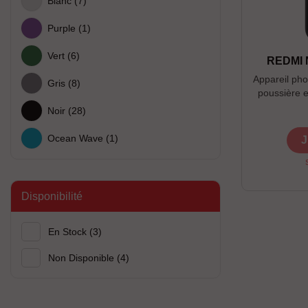
Blanc
(7)
Purple
(1)
Vert
(6)
REDMI 
Appareil pho
Gris
(8)
poussière e
au
Noir
(28)
Ocean Wave
(1)
J
Disponibilité
En Stock
(3)
Non Disponible
(4)