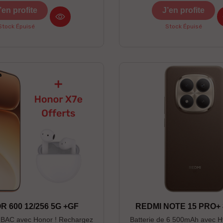
--------------------------------------
’en profite
J’en profite
onibles : Noir / Bleu ------------
---------------------------------------
Stock Épuisé
Stock Épuisé
-- * Réservation valable jusqu'au
ns la limite du stock disponible
nu, 1er servi. * Photos non
contractuelles
 600 12/256 5G +GF
REDMI NOTE 15 PRO+ 
e BAC avec Honor ! Rechargez
Batterie de 6 500mAh avec 