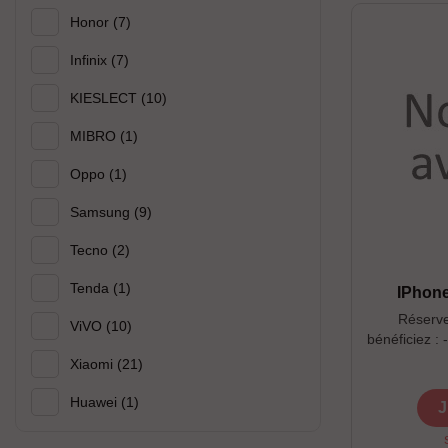
Honor
(7)
Infinix
(7)
KIESLECT
(10)
MIBRO
(1)
Oppo
(1)
Samsung
(9)
Tecno
(2)
Tenda
(1)
IPhone
Réserve
ViVO
(10)
bénéficiez :
doté d’une
Xiaomi
(21)
raffinée - 
photo et v
Huawei
(1)
J
ultra grand‑a
---------------