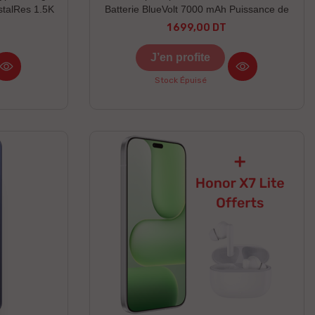
talRes 1.5K
Batterie BlueVolt 7000 mAh Puissance de
tance à la
charge: 90W
1 699,00 DT
Prix
u
J’en profite
Stock Épuisé