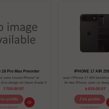
 16 Pro Max Preorder
IPHONE 17 AIR 25
z votre nouvel iPhone* et
avec l'iPhone 17 AIR bénéficie
 - d'un design en titane Grade 5
fin des iPhone, avec un desi
 nouvelle finition microbillée
robuste - du Ceramic Shield 
7 709,00 DT
6 539,00 DT
Prix
Prix
d'accès plus rapide aux outils
aux rayures 3x supérieure - 
idéo - d'une nouvelle caméra
principale Fusion 48 MP -
’en profite
J’en profite
ngle 48 Mpx ----------------------
garantie
---------------------------------------
Stock Épuisé
Stock Épuisé