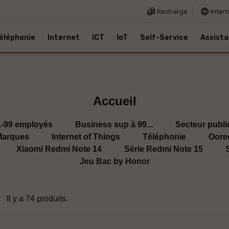
Recharge
Inter
éléphonie
Internet
ICT
IoT
Self-Service
Assist
Accueil
1-99 employés
Business sup à 99...
Secteur publ
arques
Internet of Things
Téléphonie
Oore
Xiaomi Redmi Note 14
Série Redmi Note 15
S
Jeu Bac by Honor
Il y a 74 produits.