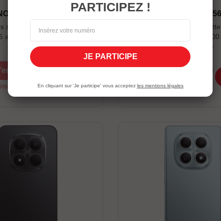
PARTICIPEZ !
 NOTE 60 PRO 12/256 5G
VIVO V70 FE 8/25
 sans fil Infinix XE28 offerts
Caméra principale ultra nett
.5 an Garantie Écran : 90 Jours
Batterie BlueVolt 700
 la limite du stock disponible
1 569,00 DT
1 499,00 DT
Prix
Prix
JE PARTICIPE
’en profite
J’en profite
Stock Épuisé
En cliquant sur 'Je participe' vous acceptez
les mentions légales
Stock Épuisé