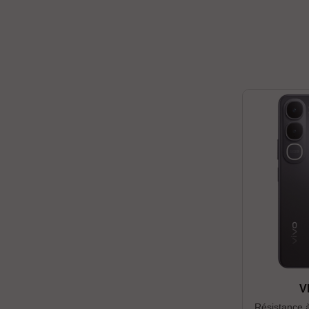
V
Résistance à