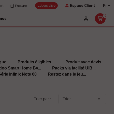
Eddenyalive
Fr
Espace Client
net
Facture
0
ance
ique
Produits éligibles...
Produit avec devis
doo Smart Home By...
Packs via facilité UIB...
érie Infinix Note 60
Restez dans le jeu...

Trier par :
Trier