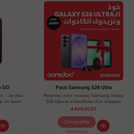
6 GO
Pack Samsung S26 Ultra
z : - du plus
Réservez votre nouveau Samsung Galaxy
gn en titane
S26 Ultra et et bénéficiez d'un chargeur
2 Résistance
rapide 60W, d'une tablette A11 LTE (4/64)
4 499,00 DT
Prix
d'une caméra
et de Buds Core gratuits ! --------------------
 de 2 ans
------------------------------------------------------
J’en profite
------ Couleurs disponibles : Noir / Bleu /
Violet -----------------------------------------------
Stock Épuisé