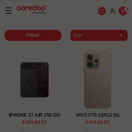
Basculer
☰
0
la
navigation

Filtrer
Trier
IPHONE 17 AIR 256 GO
VIVO V70 12/512 5G
6 539,00 DT
2 199,00 DT