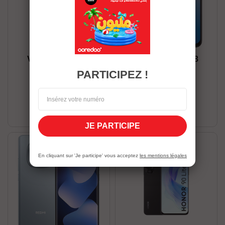
VIVO Y31D 8/256
VIVO Y31D 8/128
1 069,00 DT
959,00 DT
PARTICIPEZ !
J’en profite
J’en profite
Stock Épuisé
Stock Épuisé
JE PARTICIPE
En cliquant sur 'Je participe' vous acceptez
les mentions légales