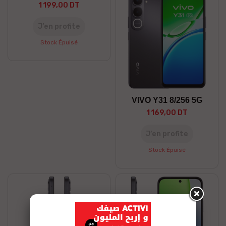
1 199,00 DT
J’en profite
Stock Épuisé
VIVO Y31 8/256 5G
1 169,00 DT
J’en profite
Stock Épuisé